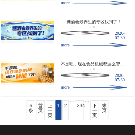
more
糖酒会最养生的专区找到了！
2026-
07-30
more
不是吧，现在食品机械都这么智能了吗？
2026-
07-30
more
···
···
6
首
上
1
2
234
下
末
条
页
一
一
页
页
页